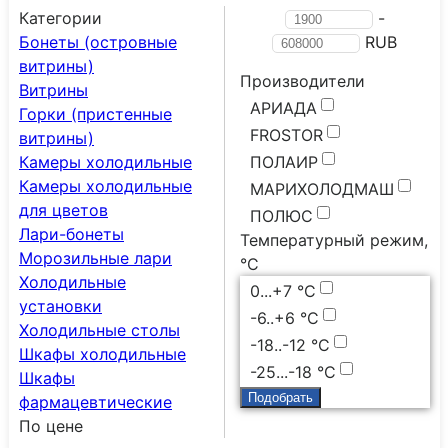
Категории
-
Бонеты (островные
RUB
витрины)
Производители
Витрины
АРИАДА
Горки (пристенные
FROSTOR
витрины)
Камеры холодильные
ПОЛАИР
Камеры холодильные
МАРИХОЛОДМАШ
для цветов
ПОЛЮС
Лари-бонеты
Температурный режим,
Морозильные лари
°C
Холодильные
0...+7 °С
установки
-6..+6 °С
Холодильные столы
-18..-12 °С
Шкафы холодильные
-25...-18 °C
Шкафы
фармацевтические
По цене