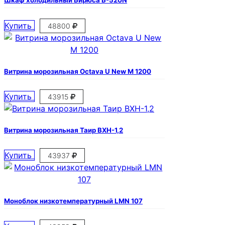
Шкаф холодильный Бирюса Б-520N
Купить
48800
Витрина морозильная Octava U New M 1200
Купить
43915
Витрина морозильная Таир ВХН-1,2
Купить
43937
Моноблок низкотемпературный LMN 107